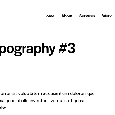
Home
About
Services
Work
pography #3
us error sit voluptatem accusantium doloremque
 quae ab illo inventore veritatis et quasi
abo.