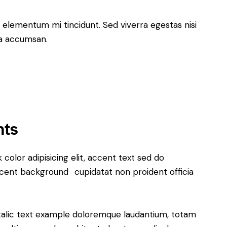
 elementum mi tincidunt. Sed viverra egestas nisi
 a accumsan.
nts
k color
adipisicing elit, accent text sed do
cent background
cupidatat non proident officia
italic text example doloremque laudantium, totam